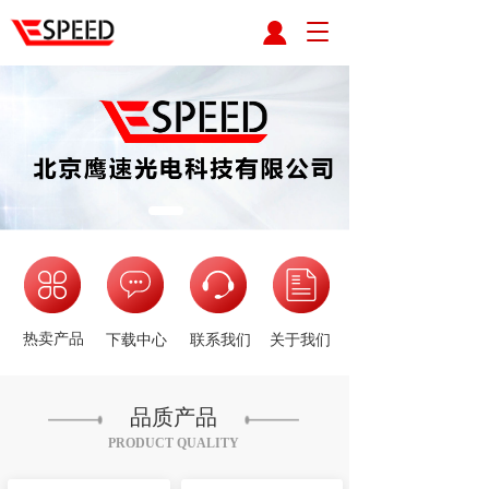
T
o
g
g
l
e
n
a
v
i
g
a
t
i
o
热卖产品
下载中心
联系我们
关于我们
n
品质产品
PRODUCT QUALITY